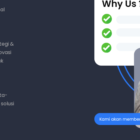
al
tegi &
ovasi
uk
ta-
solusi