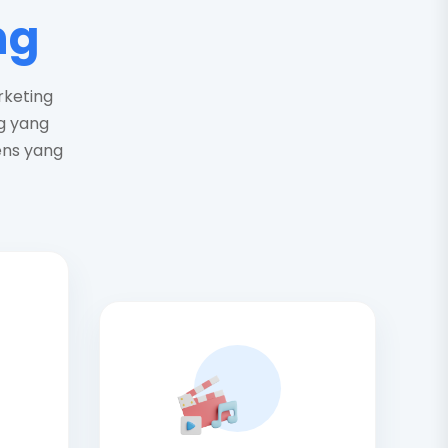
ng
rketing
g yang
ens yang