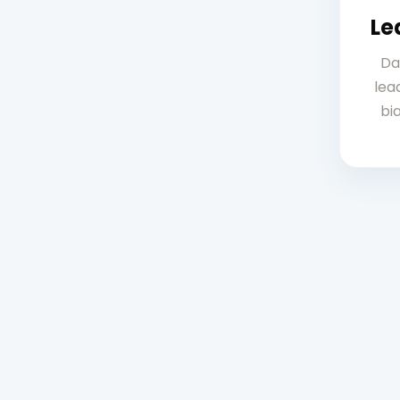
Le
Da
lea
bia