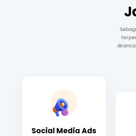
J
Sebaga
terpe
diranca
Social Media Ads