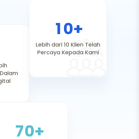
1
0
+
Lebih dari 10 Klien Telah
Percaya Kepada Kami
bih
 Dalam
gital
7
0
+