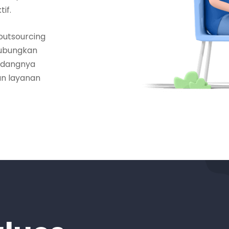
if.
outsourcing
ubungkan
bidangnya
an
layanan