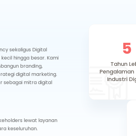
5
ency
sekaligus
Digital
kecil hingga besar. Kami
Tahun Le
embangun
branding
,
Pengalaman
trategi digital marketing.
Industri Di
 sebagai mitra digital
keholders lewat layanan
ara keseluruhan.