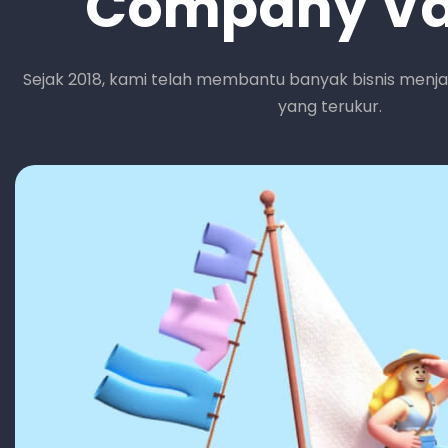
Company Va
Sejak 2018, kami telah membantu banyak bisnis menja
yang terukur.