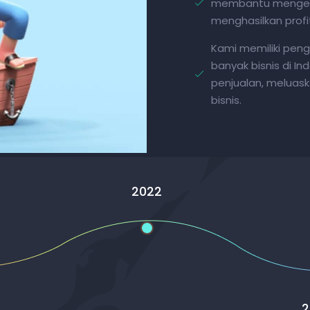
membantu mengefis
menghasilkan profi
Kami memiliki pen
banyak bisnis di I
penjualan, melua
bisnis.
2022
2