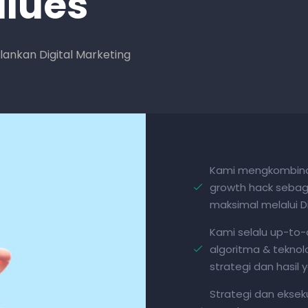
lues
lankan Digital Marketing
Kami mengkombinas
growth hack sebaga
maksimal melalui Di
Kami selalu up-to
algoritma & tekno
strategi dan hasil y
Strategi dan ekseku